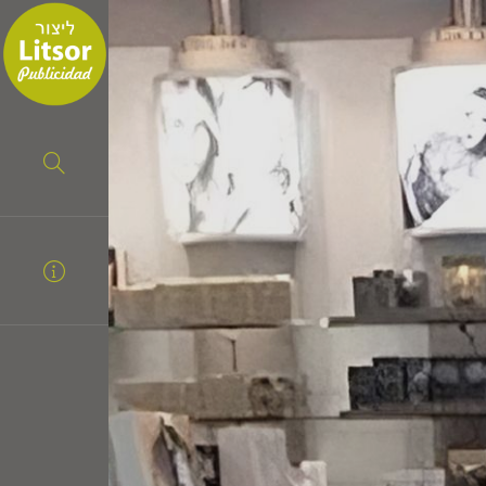
Navegación
Inicio
Portafolio
Nosotros
Servicios
Contáctanos
Portafolio
Creatividad