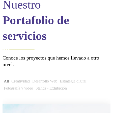
Nuestro
Contáctanos
Portafolio de
Portafolio
servicios
Creatividad
Desarrollo Web
Estrategia Digital
Conoce los proyectos que hemos llevado a otro
Fotografía y Video
nivel:
All
Creatividad
Desarrollo Web
Estrategia digital
Fotografía y video
Stands - Exhibición