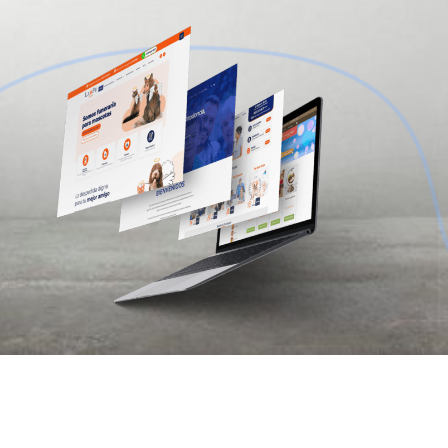
Email:
abc.xyz@email.com
Address:
121 King Street, Melbourne
Victoria 3000 Australia
Social:
Navegación
Inicio
Portafolio
Nosotros
Servicios